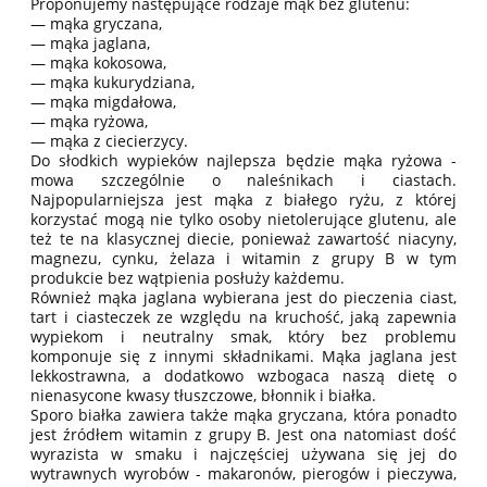
Proponujemy następujące rodzaje mąk bez glutenu:
— mąka gryczana,
— mąka jaglana,
— mąka kokosowa,
— mąka kukurydziana,
— mąka migdałowa,
— mąka ryżowa,
— mąka z ciecierzycy.
Do słodkich wypieków najlepsza będzie mąka ryżowa -
mowa szczególnie o naleśnikach i ciastach.
Najpopularniejsza jest mąka z białego ryżu, z której
korzystać mogą nie tylko osoby nietolerujące glutenu, ale
też te na klasycznej diecie, ponieważ zawartość niacyny,
magnezu, cynku, żelaza i witamin z grupy B w tym
produkcie bez wątpienia posłuży każdemu.
Również mąka jaglana wybierana jest do pieczenia ciast,
tart i ciasteczek ze względu na kruchość, jaką zapewnia
wypiekom i neutralny smak, który bez problemu
komponuje się z innymi składnikami. Mąka jaglana jest
lekkostrawna, a dodatkowo wzbogaca naszą dietę o
nienasycone kwasy tłuszczowe, błonnik i białka.
Sporo białka zawiera także mąka gryczana, która ponadto
jest źródłem witamin z grupy B. Jest ona natomiast dość
wyrazista w smaku i najczęściej używana się jej do
wytrawnych wyrobów - makaronów, pierogów i pieczywa,