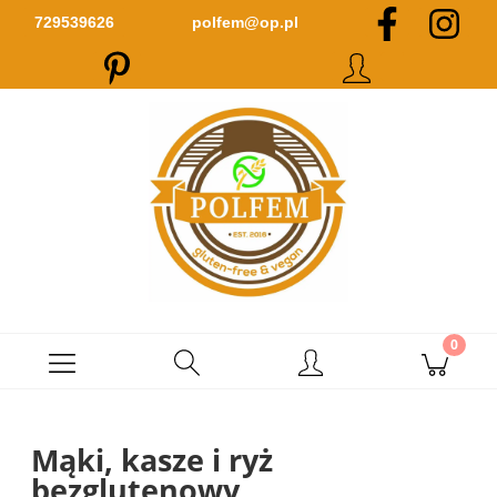
Zarejestruj się
Zaloguj się
729539626
polfem@op.pl
Mąki, kasze i ryż
bezglutenowy