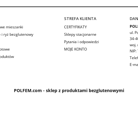
STREFA KLIENTA
DAN
POL
we mieszanki
CERTYFIKATY
ul. P
 i ryż bezglutenowy
Sklepy stacjonarne
34-4
Pytania i odpowiedzi
woj.
Gotowe
MOJE KONTO
NIP:
roduktów
Tele
E-ma
POLFEM.com - sklep z produktami bezglutenowymi