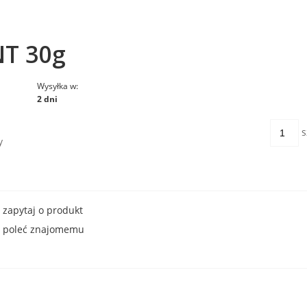
T 30g
Wysyłka w:
2 dni
s
y
zapytaj o produkt
poleć znajomemu