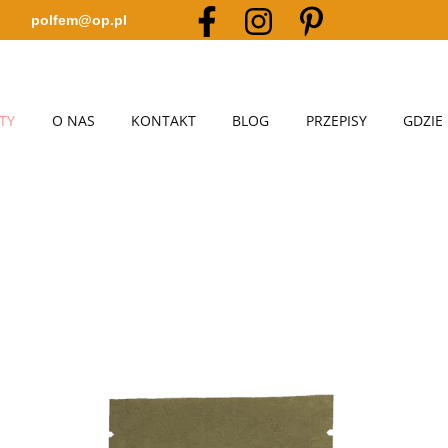
polfem@op.pl
TY
O NAS
KONTAKT
BLOG
PRZEPISY
GDZIE