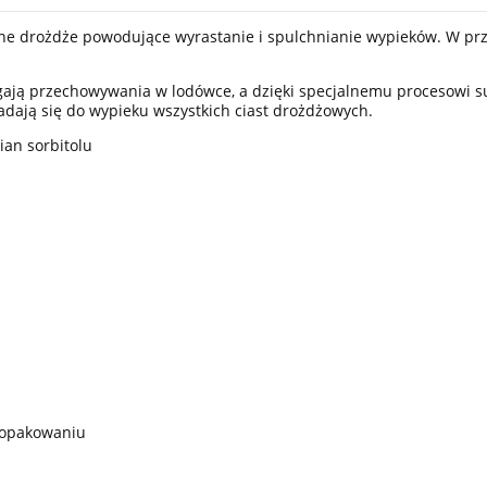
ne drożdże powodujące wyrastanie i spulchnianie wypieków. W prz
ają przechowywania w lodówce, a dzięki specjalnemu procesowi s
adają się do wypieku wszystkich ciast drożdżowych.
ian sorbitolu
a opakowaniu