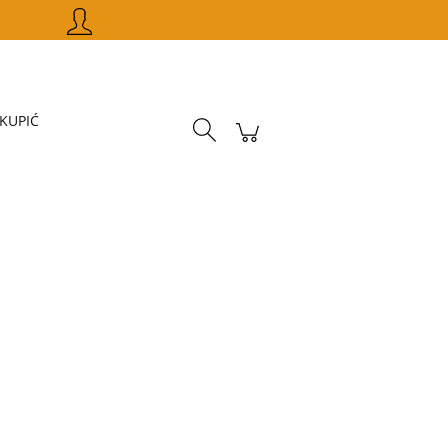
Zarejestruj się
Zaloguj się
 KUPIĆ