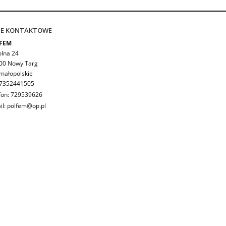
E KONTAKTOWE
FEM
olna 24
00 Nowy Targ
 małopolskie
 7352441505
fon:
729539626
il: polfem@op.pl