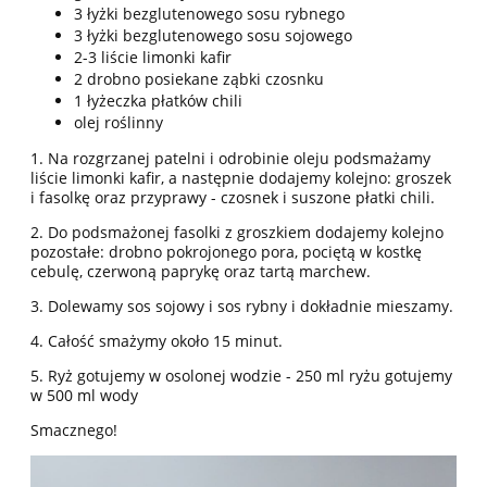
3 łyżki bezglutenowego sosu rybnego
3 łyżki bezglutenowego sosu sojowego
2-3 liście limonki kafir
2 drobno posiekane ząbki czosnku
1 łyżeczka płatków chili
olej roślinny
1. Na rozgrzanej patelni i odrobinie oleju podsmażamy
liście limonki kafir, a następnie dodajemy kolejno: groszek
i fasolkę oraz przyprawy - czosnek i suszone płatki chili.
2. Do podsmażonej fasolki z groszkiem dodajemy kolejno
pozostałe: drobno pokrojonego pora, pociętą w kostkę
cebulę, czerwoną paprykę oraz tartą marchew.
3. Dolewamy sos sojowy i sos rybny i dokładnie mieszamy.
4. Całość smażymy około 15 minut.
5. Ryż gotujemy w osolonej wodzie - 250 ml ryżu gotujemy
w 500 ml wody
Smacznego!