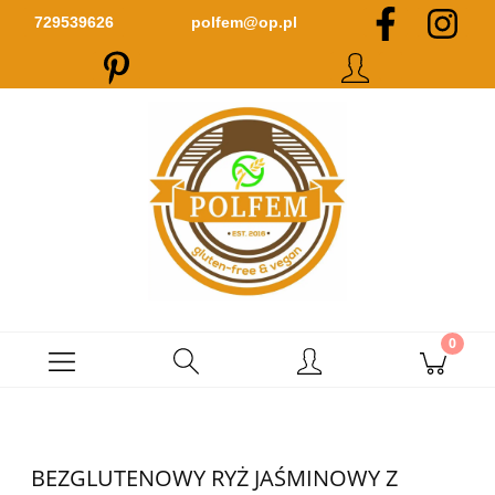
Zarejestruj się
Zaloguj się
729539626
polfem@op.pl
BEZGLUTENOWY RYŻ JAŚMINOWY Z