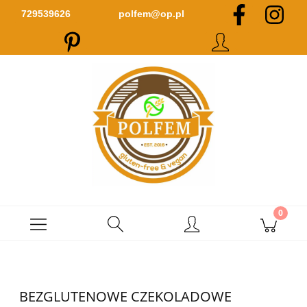
Zarejestruj się
Zaloguj się
729539626
polfem@op.pl
BEZGLUTENOWE CZEKOLADOWE