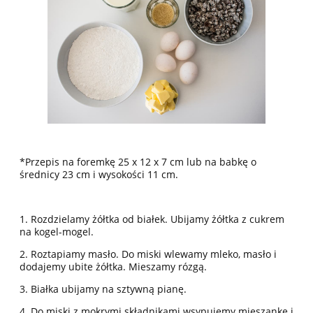
*Przepis na foremkę 25 x 12 x 7 cm lub na babkę o
średnicy 23 cm i wysokości 11 cm.
1. Rozdzielamy żółtka od białek. Ubijamy żółtka z cukrem
na kogel-mogel.
2. Roztapiamy masło. Do miski wlewamy mleko, masło i
dodajemy ubite żółtka. Mieszamy rózgą.
3. Białka ubijamy na sztywną pianę.
4. Do miski z mokrymi składnikami wsypujemy mieszankę i