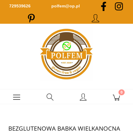
Zarejestruj się
Zaloguj się
729539626
polfem@op.pl
BEZGLUTENOWA BABKA WIELKANOCNA