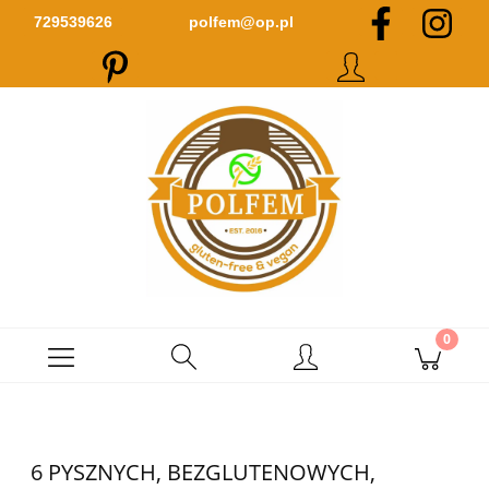
Zarejestruj się
Zaloguj się
729539626
polfem@op.pl
6 PYSZNYCH, BEZGLUTENOWYCH,