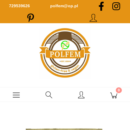
Zarejestruj się
Zaloguj się
729539626
polfem@op.pl